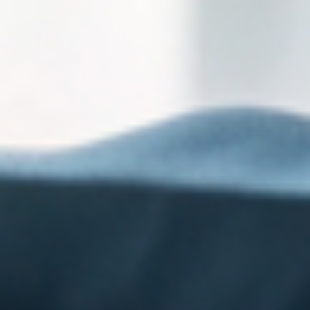
Get the latest tax news from Lopez Tax Service, 
Inc. in your inbox.
Email
First Name
Last Name
By submitting this form, you are consenting to receive marketing emails
from: Lopez Tax Service, Inc., 1588 Moffett St., Suite F, Salinas, CA,
93905, US, http://www.lopeztax.com. You can revoke your consent to
receive emails at any time by using the SafeUnsubscribe® link, found at