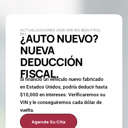
ACTUALIZACIONES 2026 ONE BIG BEAUTIFUL
¿AUTO NUEVO?
BILL
NUEVA
DEDUCCIÓN
FISCAL.
Si financió un vehículo nuevo fabricado
en Estados Unidos, podría deducir hasta
$10,000 en intereses. Verificaremos su
VIN y le conseguiremos cada dólar de
vuelta.
Agende Su Cita